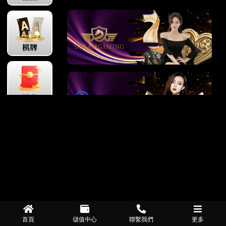
首頁
儲值中心
聯繫我們
更多