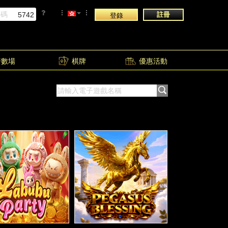
5742
註冊
登錄
倍數場
棋牌
優惠活動