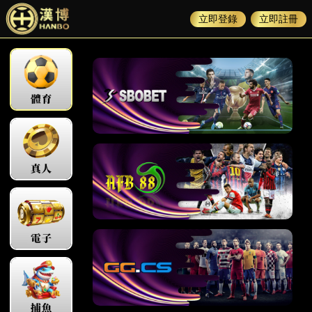
立即登錄
立即註冊