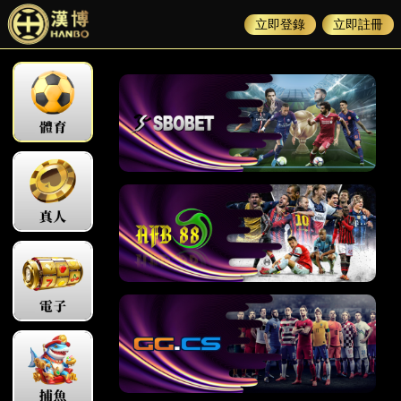
立即登錄
立即註冊