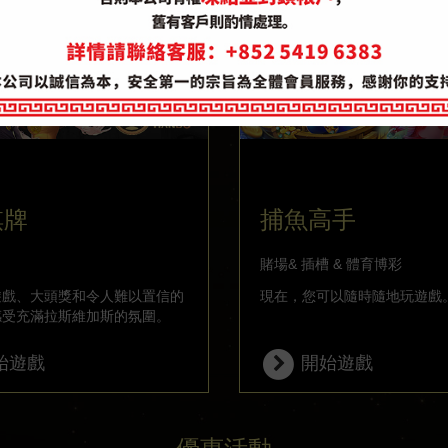
漢博 提供豐富多樣的在線遊戲和體育博彩體驗。
棋牌
捕魚高手
賭場& 插槽 & 體育博彩
遊戲、大頭獎和令人難以置信的
現在，您可以隨時隨地玩遊戲
感受充滿拉斯維加斯的氛圍。
始遊戲
開始遊戲